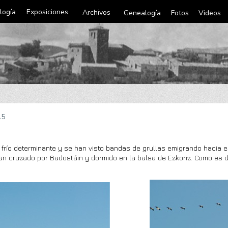
logía
Exposiciones
Archivos
Genealogía
Fotos
Videos
15
río determinante y se han visto bandas de grullas emigrando hacia el 
n cruzado por Badostáin y dormido en la balsa de Ezkoriz. Como es d