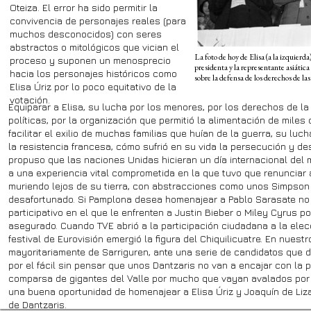
Oteiza. El error ha sido permitir la
convivencia de personajes reales (para
muchos desconocidos) con seres
abstractos o mitológicos que vician el
La foto de hoy de Elisa (a la izquierda)
proceso y suponen un menosprecio
presidenta y la representante asiática
hacia los personajes históricos como
sobre la defensa de los derechos de la
Elisa Úriz por lo poco equitativo de la
votación.
Equiparar a Elisa, su lucha por los menores, por los derechos de la 
políticas, por la organización que permitió la alimentación de miles 
facilitar el exilio de muchas familias que huían de la guerra, su luc
la resistencia francesa, cómo sufrió en su vida la persecución y des
propuso que las naciones Unidas hicieran un día internacional del m
a una experiencia vital comprometida en la que tuvo que renunciar a
muriendo lejos de su tierra, con abstracciones como unos Simpson
desafortunado. Si Pamplona desea homenajear a Pablo Sarasate no
participativo en el que le enfrenten a Justin Bieber o Miley Cyrus 
asegurado. Cuando TVE abrió a la participación ciudadana a la elec
festival de Eurovisión emergió la figura del Chiquilicuatre. En nuest
mayoritariamente de Sarriguren, ante una serie de candidatos que 
por el fácil sin pensar que unos Dantzaris no van a encajar con la p
comparsa de gigantes del Valle por mucho que vayan avalados por l
una buena oportunidad de homenajear a Elisa Úriz y Joaquín de Liza
de Dantzaris.